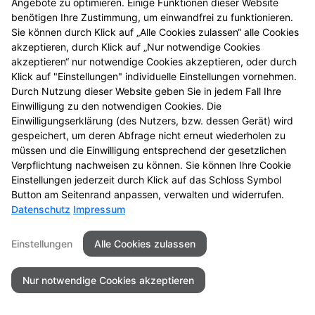
Angebote zu optimieren. Einige Funktionen dieser Website
entdecken Sie neue
benötigen Ihre Zustimmung, um einwandfrei zu funktionieren.
Aktionsprodukte und
Sie können durch Klick auf „Alle Cookies zulassen“ alle Cookies
das nächste
akzeptieren, durch Klick auf „Nur notwendige Cookies
Gewinnspiel.
akzeptieren“ nur notwendige Cookies akzeptieren, oder durch
Klick auf "Einstellungen" individuelle Einstellungen vornehmen.
Durch Nutzung dieser Website geben Sie in jedem Fall Ihre
Einwilligung zu den notwendigen Cookies. Die
Einwilligungserklärung (des Nutzers, bzw. dessen Gerät) wird
gespeichert, um deren Abfrage nicht erneut wiederholen zu
Seitenübersicht
Kontakt
Impressum
müssen und die Einwilligung entsprechend der gesetzlichen
Datenschutz
Barrierefreiheit
Verpflichtung nachweisen zu können. Sie können Ihre Cookie
Einstellungen jederzeit durch Klick auf das Schloss Symbol
© 2026 Schwanen-Apotheke
Button am Seitenrand anpassen, verwalten und widerrufen.
Datenschutz
Impressum
Einstellungen
Alle Cookies zulassen
Nur notwendige Cookies akzeptieren