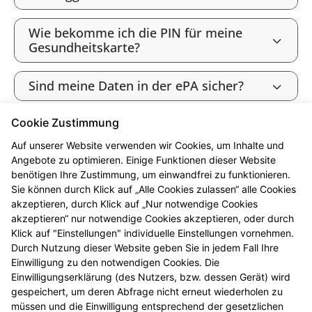
Wie bekomme ich die PIN für meine
Gesundheitskarte?
Sind meine Daten in der ePA sicher?
Cookie Zustimmung
Bin ich als gesetzlich Versicherte:r
verpflichtet, die ePA zu nutzen?
Auf unserer Website verwenden wir Cookies, um Inhalte und
Angebote zu optimieren. Einige Funktionen dieser Website
benötigen Ihre Zustimmung, um einwandfrei zu funktionieren.
Wie widerspreche ich der ePA („Opt-
Sie können durch Klick auf „Alle Cookies zulassen“ alle Cookies
out“)?
akzeptieren, durch Klick auf „Nur notwendige Cookies
akzeptieren“ nur notwendige Cookies akzeptieren, oder durch
Werden meine Gesundheitsdaten zu
Klick auf "Einstellungen" individuelle Einstellungen vornehmen.
Forschungszwecken genutzt?
Durch Nutzung dieser Website geben Sie in jedem Fall Ihre
Einwilligung zu den notwendigen Cookies. Die
Einwilligungserklärung (des Nutzers, bzw. dessen Gerät) wird
Kann ich die ePA nutzen, ohne meine
gespeichert, um deren Abfrage nicht erneut wiederholen zu
Daten zu Forschungszwecken
müssen und die Einwilligung entsprechend der gesetzlichen