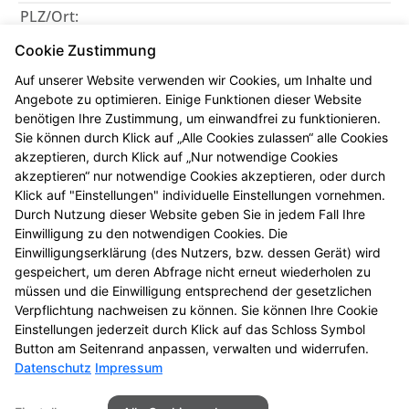
PLZ/Ort:
77815 Bühl
Cookie Zustimmung
Telefon:
Auf unserer Website verwenden wir Cookies, um Inhalte und
+49 (7223) 24522
Angebote zu optimieren. Einige Funktionen dieser Website
benötigen Ihre Zustimmung, um einwandfrei zu funktionieren.
Fax:
Sie können durch Klick auf „Alle Cookies zulassen“ alle Cookies
+49 (7223) 4387
akzeptieren, durch Klick auf „Nur notwendige Cookies
akzeptieren“ nur notwendige Cookies akzeptieren, oder durch
E-Mail:
Klick auf "Einstellungen" individuelle Einstellungen vornehmen.
kontakt@schwanen-apotheke-buehl.de
Durch Nutzung dieser Website geben Sie in jedem Fall Ihre
Einwilligung zu den notwendigen Cookies. Die
Öffnungszeiten
Einwilligungserklärung (des Nutzers, bzw. dessen Gerät) wird
gespeichert, um deren Abfrage nicht erneut wiederholen zu
Mo, Di, Do, Fr
: 08:00-12:30 und 14:00-18:30
müssen und die Einwilligung entsprechend der gesetzlichen
Mi
: 08:00-12:30 und 14:00-18:00
Verpflichtung nachweisen zu können. Sie können Ihre Cookie
Sa
: 08:30-13:00
Einstellungen jederzeit durch Klick auf das Schloss Symbol
Button am Seitenrand anpassen, verwalten und widerrufen.
Datenschutz
Impressum
Seitenübersicht
Kontakt
Impressum